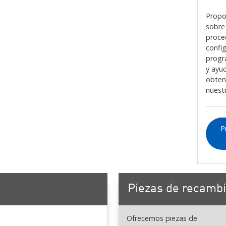
Propo
sobre
proce
confi
progr
y ayu
obten
nuest
P
Piezas de recamb
Ofrecemos piezas de