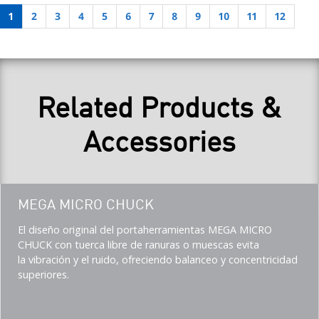
1
2
3
4
5
6
7
8
9
10
11
12
Related Products &
Accessories
Teaser
MEGA MICRO CHUCK
title
Teaser
El diseño original del portaherramientas MEGA MICRO
description
CHUCK con tuerca libre de ranuras o muescas evita
(Imperial)
la vibración y el ruido, ofreciendo balanceo y concentricidad
superiores.