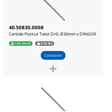
40.50830.0008
Carbide Posicut Twist Drill, Ø.80mm x DIN6539
1 En Stock
0.02
lbs
Cotización