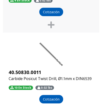
4 En Stock
0.02
lbs
Cotización
40.50830.0011
Carbide Posicut Twist Drill, Ø1.1mm x DIN6539
10 En Stock
0.02
lbs
Cotización