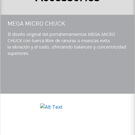
Teaser
MEGA MICRO CHUCK
title
Teaser
El diseño original del portaherramientas MEGA MICRO
description
CHUCK con tuerca libre de ranuras o muescas evita
(Imperial)
la vibración y el ruido, ofreciendo balanceo y concentricidad
superiores.