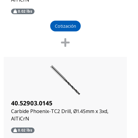
0.02
lbs
Cotización
40.52903.0145
Carbide Phoenix-TC2 Drill, Ø1.45mm x 3xd,
AlTiCrN
0.02
lbs