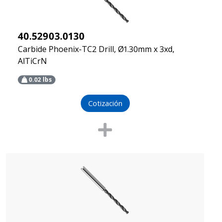
40.52903.0130
Carbide Phoenix-TC2 Drill, Ø1.30mm x 3xd,
AlTiCrN
0.02
lbs
Cotización