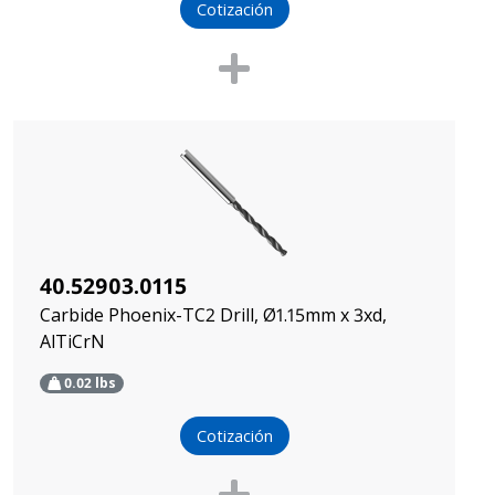
Cotización
40.52903.0115
Carbide Phoenix-TC2 Drill, Ø1.15mm x 3xd,
AlTiCrN
0.02
lbs
Cotización