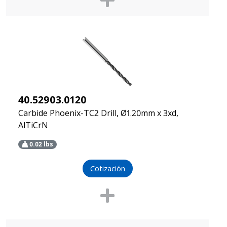
40.52903.0120
Carbide Phoenix-TC2 Drill, Ø1.20mm x 3xd,
AlTiCrN
0.02
lbs
Cotización