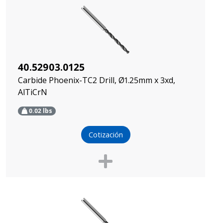
40.52903.0125
Carbide Phoenix-TC2 Drill, Ø1.25mm x 3xd,
AlTiCrN
0.02
lbs
Cotización