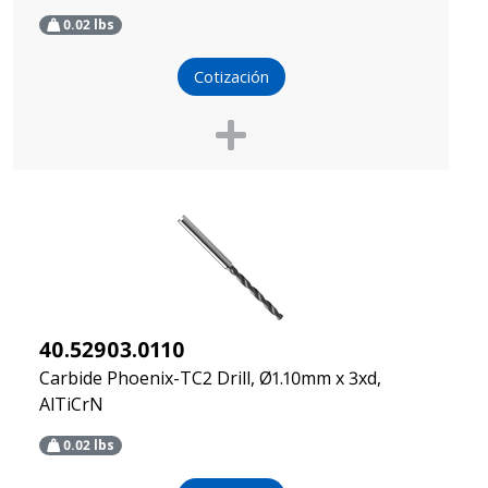
0.02
lbs
Cotización
40.52903.0110
Carbide Phoenix-TC2 Drill, Ø1.10mm x 3xd,
AlTiCrN
0.02
lbs