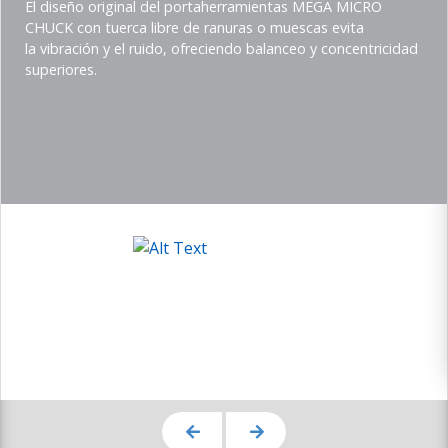
title
Teaser
El diseño original del portaherramientas MEGA MICRO
description
CHUCK con tuerca libre de ranuras o muescas evita
(Imperial)
la vibración y el ruido, ofreciendo balanceo y concentricidad
superiores.