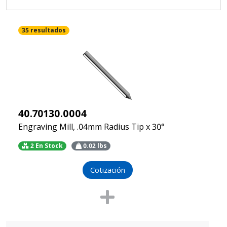
35 resultados
40.70130.0004
Engraving Mill, .04mm Radius Tip x 30°
2 En Stock
0.02
lbs
Cotización