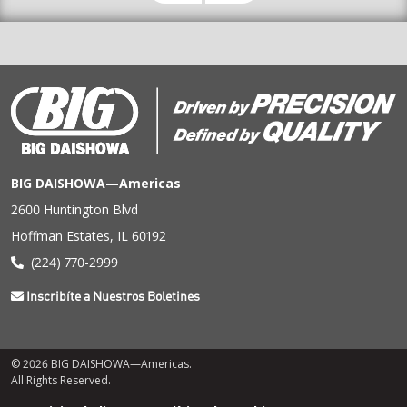
BIG DAISHOWA—Americas
2600 Huntington Blvd
Hoffman Estates, IL 60192
(224) 770-2999
Inscribíte a Nuestros Boletines
© 2026 BIG DAISHOWA—Americas.
All Rights Reserved.
Menú