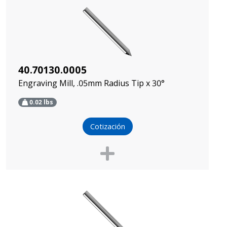
40.70130.0005
Engraving Mill, .05mm Radius Tip x 30°
0.02
lbs
Cotización