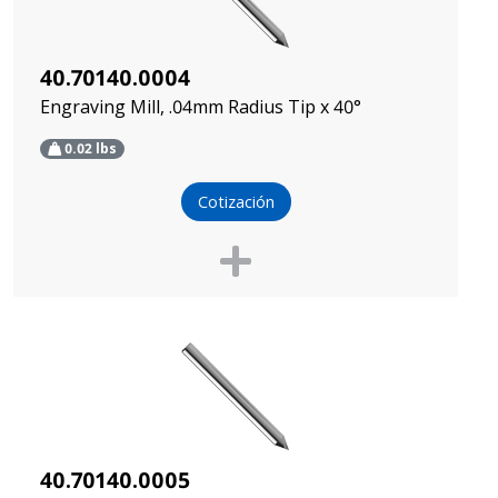
40.70140.0004
Engraving Mill, .04mm Radius Tip x 40°
0.02
lbs
Cotización
40.70140.0005