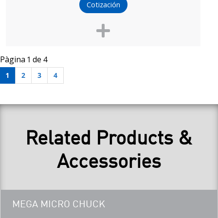
Cotización
Pàgina 1 de 4
1
2
3
4
Related Products &
Accessories
Teaser
MEGA MICRO CHUCK