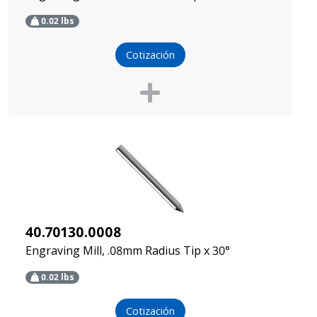
0.02
lbs
Cotización
40.70130.0008
Engraving Mill, .08mm Radius Tip x 30°
0.02
lbs
Cotización