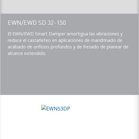
Teaser
EWN/EWD SD 32-150
title
Teaser
El EWN/EWD Smart Damper amortigua las vibraciones y
description
reduce el castañeteo en aplicaciones de mandrinado de
(Imperial)
acabado de orificios profundos y de fresado de planear de
alcance extendido.