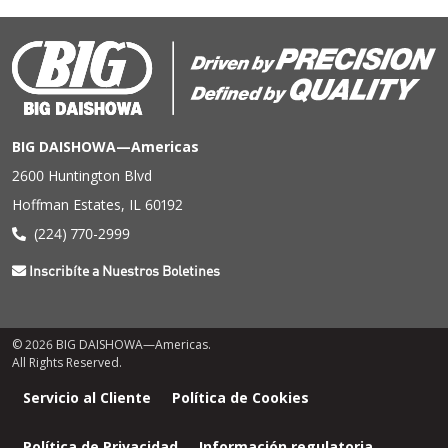
BIG DAISHOWA—Americas
2600 Huntington Blvd
Hoffman Estates, IL 60192
(224) 770-2999
Inscribíte a Nuestros Boletines
© 2026 BIG DAISHOWA—Americas.
All Rights Reserved.
Menú
Servicio al Cliente
Política de Cookies
de
pie
Política de Privacidad
Información regulatoria