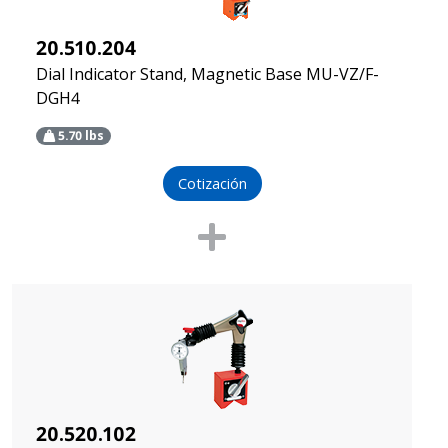
20.510.204
Dial Indicator Stand, Magnetic Base MU-VZ/F-
DGH4
5.70
lbs
Cotización
20.520.102