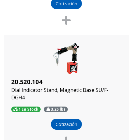
Cotización
20.520.104
Dial Indicator Stand, Magnetic Base SU/F-
DGH4
1 En Stock
3.25
lbs
Cotización