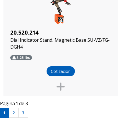
20.520.214
Dial Indicator Stand, Magnetic Base SU-VZ/FG-
DGH4
3.25
lbs
Cotización
Pàgina 1 de 3
1
2
3