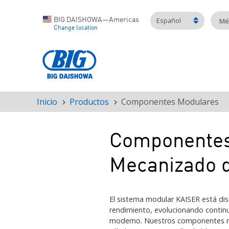
Español
BIG DAISHOWA—Americas
Mét
Change location
Inicio
Productos
Componentes Modulares
Ruta
de
navegación
Componentes 
Mecanizado d
El sistema modular KAISER está dis
rendimiento, evolucionando contin
moderno. Nuestros componentes mo