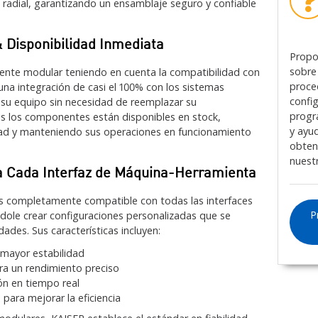
eo radial, garantizando un ensamblaje seguro y confiable
 Disponibilidad Inmediata
Propo
sobre
nte modular teniendo en cuenta la compatibilidad con
proce
 una integración de casi el 100% con los sistemas
confi
 su equipo sin necesidad de reemplazar su
progr
os los componentes están disponibles en stock,
y ayu
dad y manteniendo sus operaciones en funcionamiento
obten
nuest
ra Cada Interfaz de Máquina-Herramienta
s completamente compatible con todas las interfaces
P
dole crear configuraciones personalizadas que se
des. Sus características incluyen:
 mayor estabilidad
a un rendimiento preciso
ión en tiempo real
 para mejorar la eficiencia