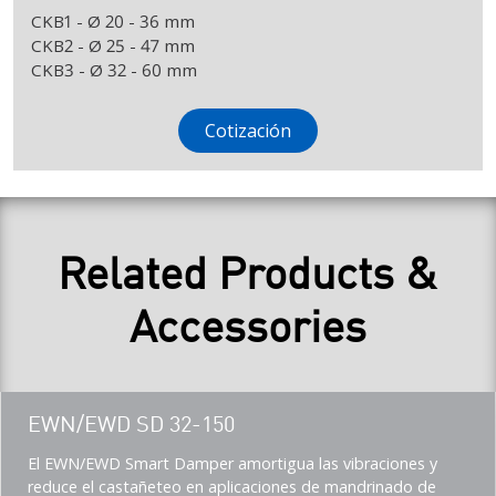
CKB1 - Ø 20 - 36 mm
CKB2 - Ø 25 - 47 mm
CKB3 - Ø 32 - 60 mm
Cotización
Related Products &
Accessories
Teaser
EWN/EWD SD 32-150
title
Teaser
El EWN/EWD Smart Damper amortigua las vibraciones y
description
reduce el castañeteo en aplicaciones de mandrinado de