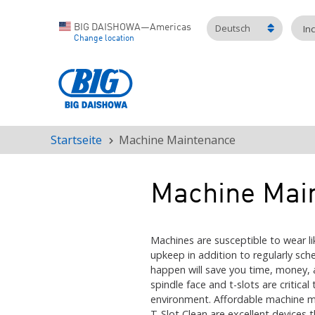
Deutsch
BIG DAISHOWA—Americas
In
Change location
Startseite
Machine Maintenance
Pfadnavigation
Machine Mai
Machines are susceptible to wear lik
upkeep in addition to regularly sc
happen will save you time, money, 
spindle face and t-slots are critic
environment. Affordable machine m
T-Slot Clean are excellent devices 