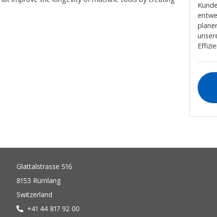
Kunde
entwe
plane
unser
Effiz
Glattalstrasse 516
8153 Rümlang
Switzerland
+41 44 817 92 00