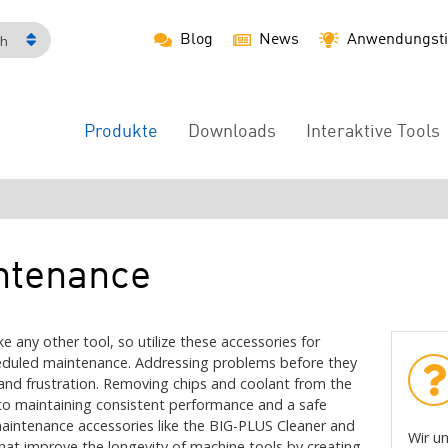
Blog
News
Anwendungsti
ch
Produkte
Downloads
Interaktive Tools
Main
Menu
ntenance
e any other tool, so utilize these accessories for
heduled maintenance. Addressing problems before they
and frustration. Removing chips and coolant from the
al to maintaining consistent performance and a safe
aintenance accessories like the BIG-PLUS Cleaner and
Wir un
that improve the longevity of machine tools by creating