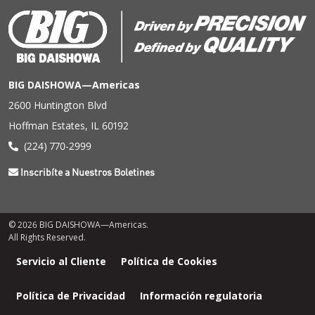
BIG DAISHOWA—Americas
2600 Huntington Blvd
Hoffman Estates, IL 60192
(224) 770-2999
Inscribíte a Nuestros Boletines
© 2026 BIG DAISHOWA—Americas.
All Rights Reserved.
Menú
Servicio al Cliente
Política de Cookies
de
pie
Política de Privacidad
Información regulatoria
de