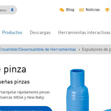
Blog
Noticias
rico
Productos
Descargas
Herramientas interactivas
Navegación
principal
Ensamble/Desensamble de Herramientas
Expulsores de 
 pinza
ueñas pinzas
rtar/quitar rápidamente pinzas
tuercas MEGA y New Baby.