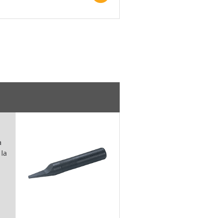
a
 la