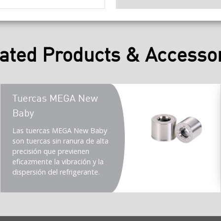
ated Products & Accesso
Teaser
Tuercas MEGA New
title
Baby
Teaser
Las tuercas MEGA New Baby
description
son tuercas sin ranura de alta
(Imperial)
precisión que previenen
eficazmente la vibración y la
dispersión del refrigerante.