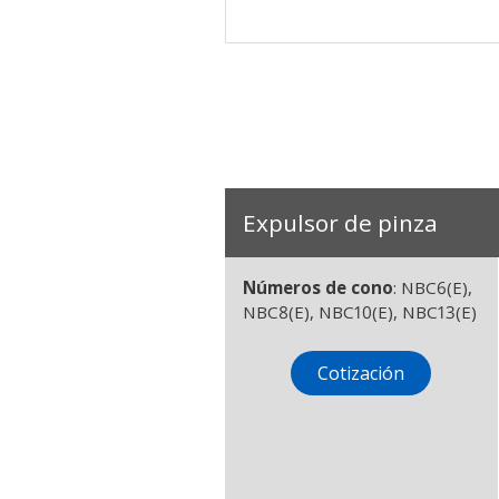
Expulsor de pinza
Números de cono
: NBC6(E),
NBC8(E), NBC10(E), NBC13(E)
Cotización