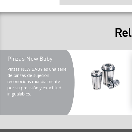
Rel
Teaser
Pinzas New Baby
title
Teaser
Pinzas NEW BABY es una serie
description
de pinzas de sujeción
(Imperial)
reconocidas mundialmente
por su precisión y exactitud
inigualables.