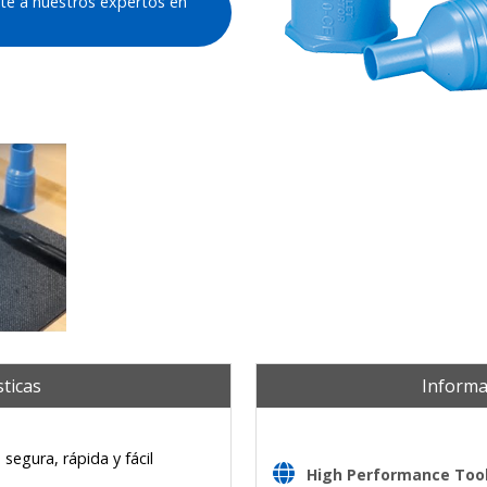
te a nuestros expertos en
 to Remove Collets with Collet Ejectors | BIG DAISHO
sticas
Informa
segura, rápida y fácil
High Performance Tooli