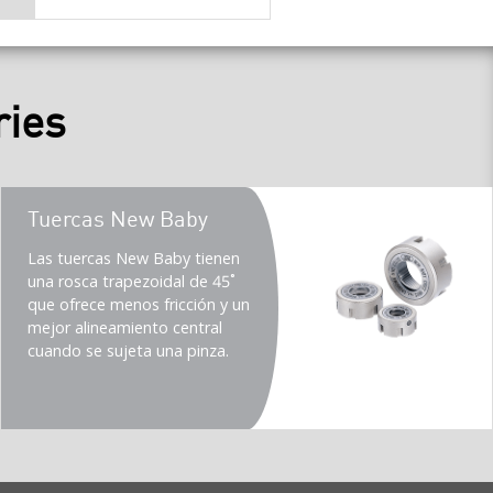
ries
Teaser
Tuercas New Baby
title
Teaser
Las tuercas New Baby tienen
description
una rosca trapezoidal de 45˚
(Imperial)
que ofrece menos fricción y un
mejor alineamiento central
cuando se sujeta una pinza.