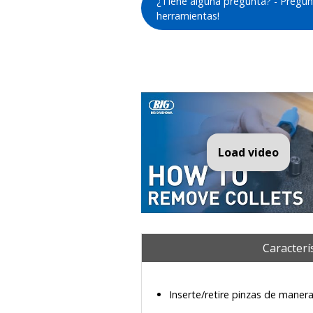
¿Tiene alguna pregunta? - Pregun
herramientas!
Load video
How
Caracterí
Inserte/retire pinzas de manera 