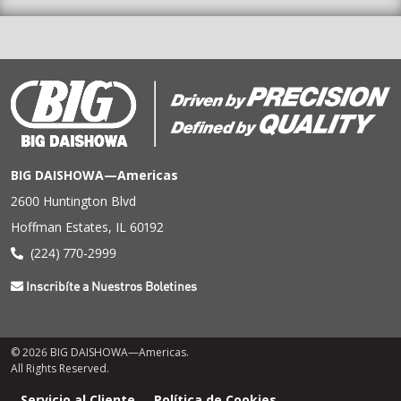
BIG DAISHOWA—Americas
2600 Huntington Blvd
Hoffman Estates, IL 60192
(224) 770-2999
Inscribíte a Nuestros Boletines
© 2026 BIG DAISHOWA—Americas.
All Rights Reserved.
Menú
Servicio al Cliente
Política de Cookies