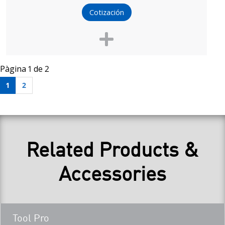
Cotización
Pàgina 1 de 2
1
2
Related Products &
Accessories
Teaser
Tool Pro