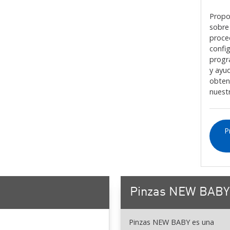
Propo
sobre
proce
confi
progr
y ayu
obten
nuest
P
Pinzas NEW BABY
Pinzas NEW BABY es una