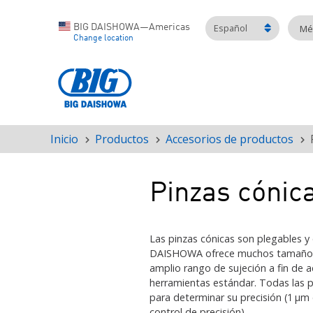
Español
BIG DAISHOWA—Americas
Mét
Change location
Inicio
Productos
Accesorios de productos
Ruta
de
navegación
Pinzas cónic
Las pinzas cónicas son plegables y
DAISHOWA ofrece muchos tamaños d
amplio rango de sujeción a fin de 
herramientas estándar. Todas las 
para determinar su precisión (1 μm e
control de precisión).