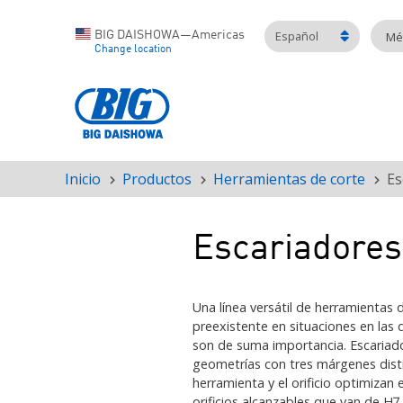
Español
BIG DAISHOWA—Americas
Mét
Change location
Inicio
Productos
Herramientas de corte
Es
Ruta
de
navegación
Escariadores
Una línea versátil de herramientas d
preexistente en situaciones en las qu
son de suma importancia. Escariado
geometrías con tres márgenes disti
herramienta y el orificio optimizan 
orificios alcanzables que van de H7