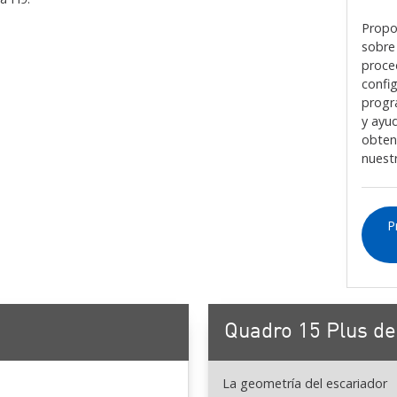
Propo
sobre
proce
confi
progr
y ayu
obten
nuest
P
Quadro 15 Plus de
La geometría del escariador