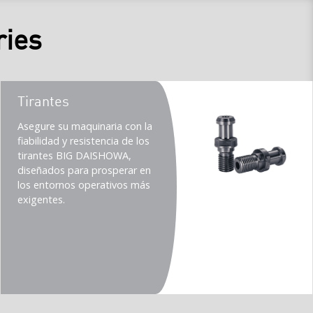
ries
Teaser
Tirantes
title
Teaser
Asegure su maquinaria con la
description
fiabilidad y resistencia de los
(Imperial)
tirantes BIG DAISHOWA,
diseñados para prosperar en
los entornos operativos más
exigentes.