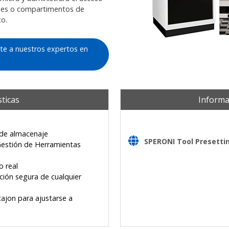
uales o compartimentos de
co.
te a nuestros expertos en
sticas
Informa
 de almacenaje
SPERONI Tool Presetti
 Gestión de Herramientas
o real
ción segura de cualquier
ajon para ajustarse a