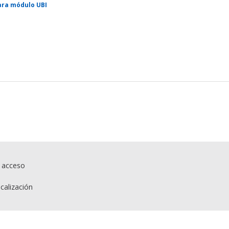
ara módulo UBI
e acceso
calización