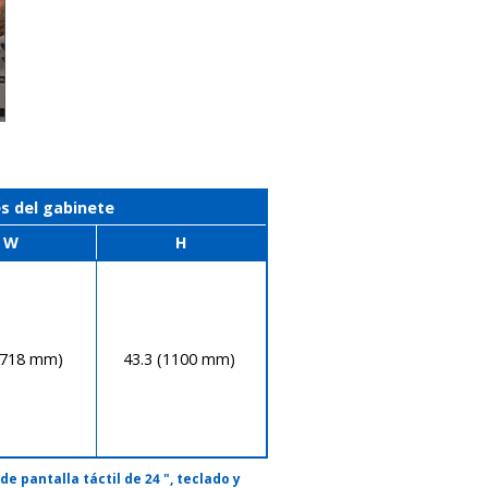
s del gabinete
W
H
(718 mm)
43.3 (1100 mm)
e pantalla táctil de 24 ", teclado y