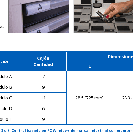
Dimensione
Cajón
pción
Cantidad
L
dulo A
7
dulo B
9
dulo C
11
28.5 (725 mm)
28.3 
dulo D
6
dulo E
9
, D o E: Control basado en PC Windows de marca industrial con monitor d