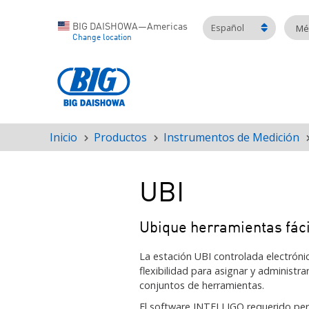
Español
BIG DAISHOWA—Americas
Mét
Change location
Inicio
Productos
Instrumentos de Medición
Ruta
de
navegación
UBI
Ubique herramientas fác
La estación UBI controlada electrón
flexibilidad para asignar y administ
conjuntos de herramientas.
El software INTELLIGO requerido perm