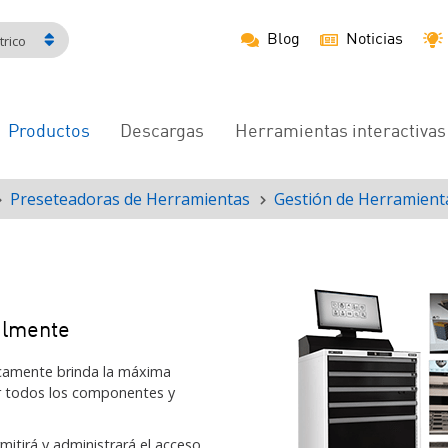
Blog
Noticias
rico
Productos
Descargas
Herramientas interactivas
Navegación
principal
Preseteadoras de Herramientas
Gestión de Herramient
ilmente
icamente brinda la máxima
rar todos los componentes y
itirá y administrará el acceso