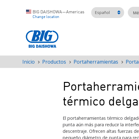
Español
BIG DAISHOWA—Americas
Mét
Change location
Inicio
Productos
Portaherramientas
Porta
Ruta
de
navegación
Portaherrami
térmico delg
El portaherramientas térmico delgad
punta aún más para reducir la interfe
descentraje. Ofrecen altas fuerzas de
pequeño diámetro de punta para red