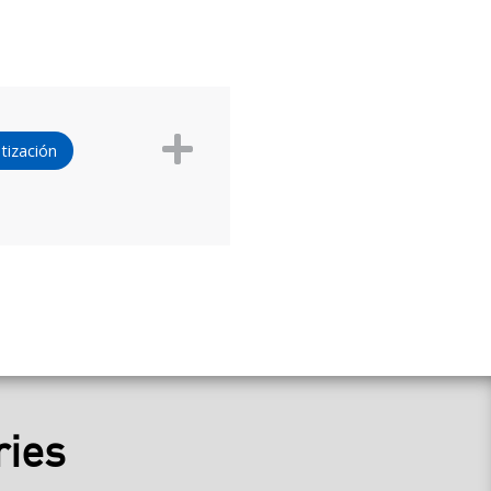
tización
ries