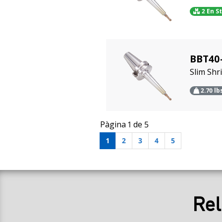
2 En S
BBT40
Slim Sh
2.70
lb
Pàgina 1 de 5
1
2
3
4
5
Rel