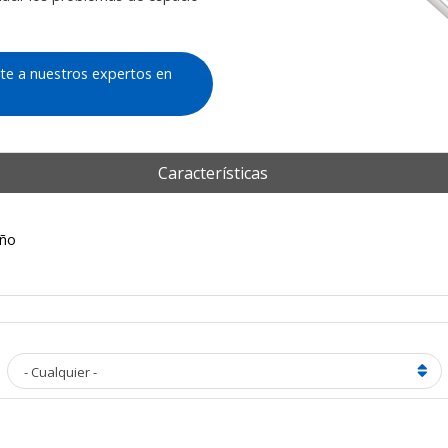
te a nuestros expertos en
Características
eño
- Cualquier -