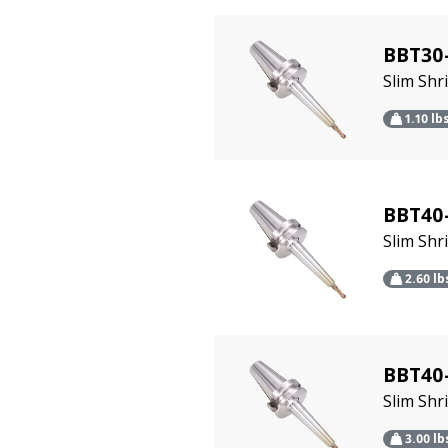
BBT30
Slim Sh
1.10
lb
BBT40
Slim Shr
2.60
lb
BBT40
Slim Shr
3.00
lb