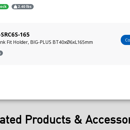
tock
2.40
lbs
-SRC6S-165
Co
rink Fit Holder, BIG-PLUS BT40xØ6xL165mm
s
ated Products & Accesso