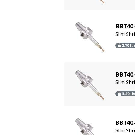
BBT40
Slim Shr
2.70
lb
BBT40
Slim Shr
3.20
lb
BBT40
Slim Sh