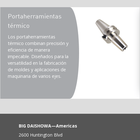
Teaser
Portaherramientas
title
térmico
Teaser
Los portaherramientas
description
térmico combinan precisión y
(Imperial)
eficiencia de manera
impecable. Diseñados para la
versatilidad en la fabricación
de moldes y aplicaciones de
maquinaria de varios ejes.
BIG DAISHOWA—Americas
2600 Huntington Blvd