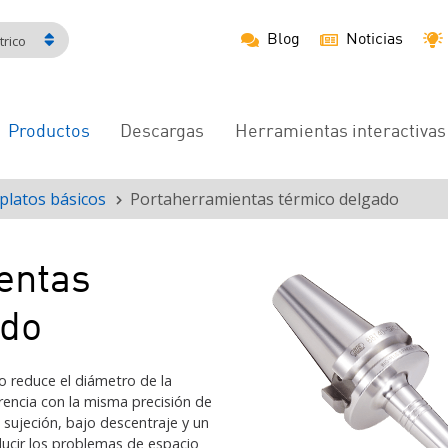
Blog
Noticias
rico
Productos
Descargas
Herramientas interactivas
Navegación
principal
platos básicos
Portaherramientas térmico delgado
entas
ado
o reduce el diámetro de la
rencia con la misma precisión de
 sujeción, bajo descentraje y un
ucir los problemas de espacio