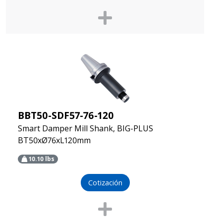
BBT50-SDF57-76-120
Smart Damper Mill Shank, BIG-PLUS
BT50xØ76xL120mm
10.10
lbs
Cotización