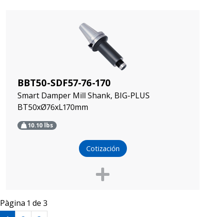
BBT50-SDF57-76-170
Smart Damper Mill Shank, BIG-PLUS
BT50xØ76xL170mm
10.10
lbs
Cotización
Pàgina 1 de 3