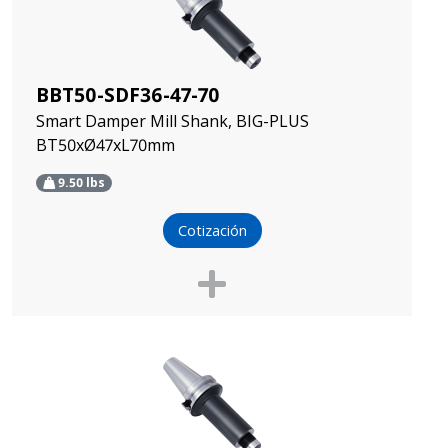
BBT50-SDF36-47-70
Smart Damper Mill Shank, BIG-PLUS
BT50xØ47xL70mm
9.50
lbs
Cotización