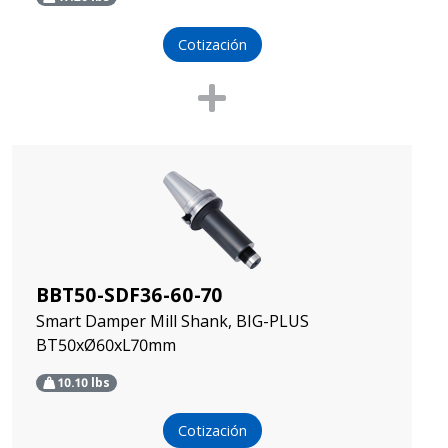
Cotización
BBT50-SDF36-60-70
Smart Damper Mill Shank, BIG-PLUS
BT50xØ60xL70mm
10.10
lbs
Cotización