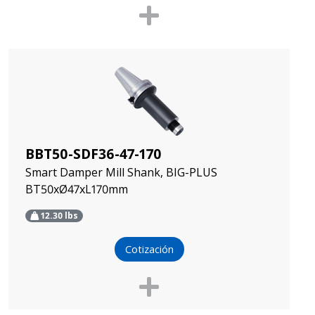
BBT50-SDF36-47-170
Smart Damper Mill Shank, BIG-PLUS
BT50xØ47xL170mm
12.30
lbs
Cotización