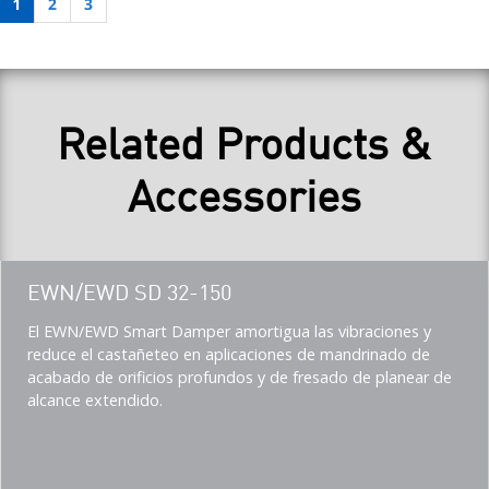
1
2
3
Related Products &
Accessories
Teaser
EWN/EWD SD 32-150
title
Teaser
El EWN/EWD Smart Damper amortigua las vibraciones y
description
reduce el castañeteo en aplicaciones de mandrinado de
(Imperial)
acabado de orificios profundos y de fresado de planear de
alcance extendido.