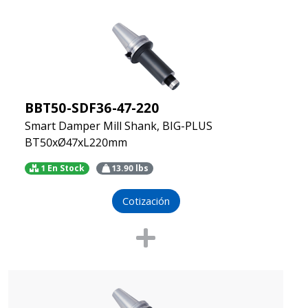
BBT50-SDF36-47-220
Smart Damper Mill Shank, BIG-PLUS
BT50xØ47xL220mm
1 En Stock
13.90
lbs
Cotización