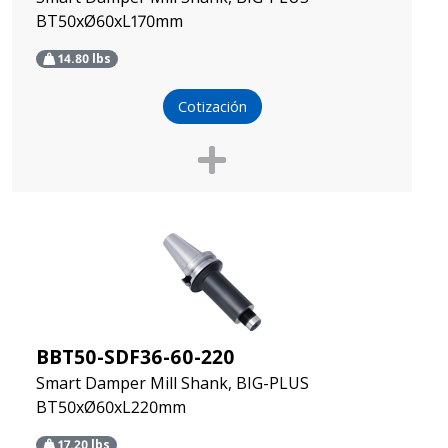
BT50xØ60xL170mm
14.80
lbs
Cotización
BBT50-SDF36-60-220
Smart Damper Mill Shank, BIG-PLUS
BT50xØ60xL220mm
17.20
lbs