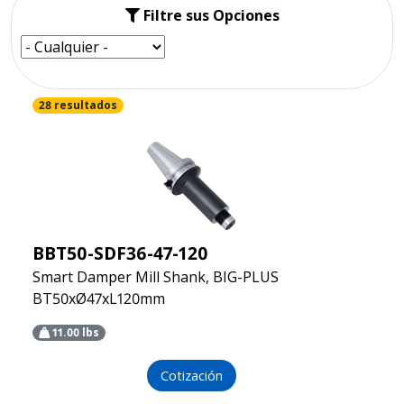
Filtre sus Opciones
28 resultados
BBT50-SDF36-47-120
Smart Damper Mill Shank, BIG-PLUS
BT50xØ47xL120mm
11.00
lbs
Cotización