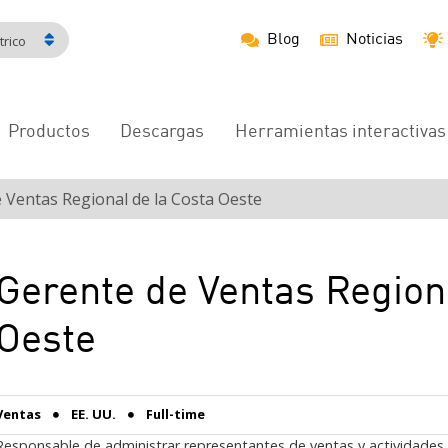
Blog
Noticias
rico
Productos
Descargas
Herramientas interactivas
Navegación
principal
 Ventas Regional de la Costa Oeste
Gerente de Ventas Region
Oeste
Ventas
EE. UU.
Full-time
Responsable de administrar representantes de ventas y actividades 