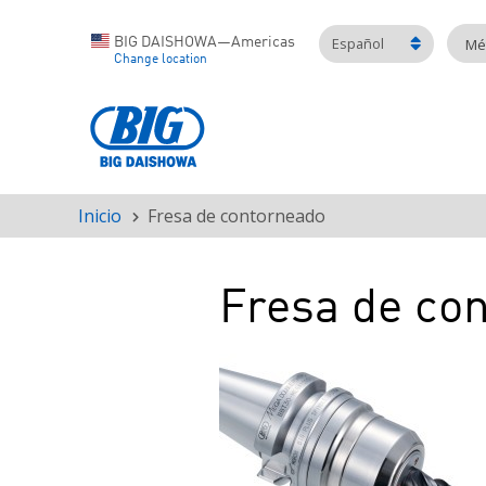
Español
BIG DAISHOWA—Americas
Mét
Change location
Inicio
Fresa de contorneado
Ruta
de
navegación
Fresa de co