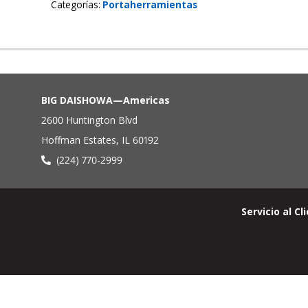
Categorías
Portaherramientas
BIG DAISHOWA—Americas
2600 Huntington Blvd
Hoffman Estates, IL 60192
(224) 770-2999
Menú
Servicio al Cl
de
pie
de
página