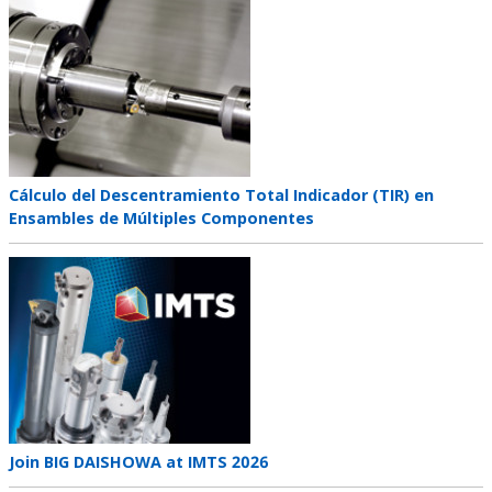
Teaser
image
Teaser
Cálculo del Descentramiento Total Indicador (TIR) en
title
Ensambles de Múltiples Componentes
Teaser
image
Teaser
Join BIG DAISHOWA at IMTS 2026
title