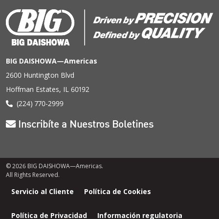
BIG DAISHOWA—Americas
2600 Huntington Blvd
Hoffman Estates, IL 60192
(224) 770-2999
Inscribíte a Nuestros Boletines
© 2026 BIG DAISHOWA—Americas.
All Rights Reserved.
Menú
Servicio al Cliente
Política de Cookies
de
pie
Política de Privacidad
Información regulatoria