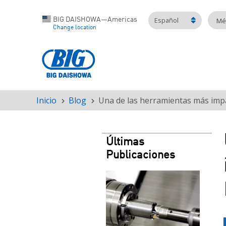
Español
BIG DAISHOWA—Americas
Mét
Change location
Inicio
Blog
Una de las herramientas más imp
Ruta
de
navegación
Últimas
Publicaciones
Teaser
image