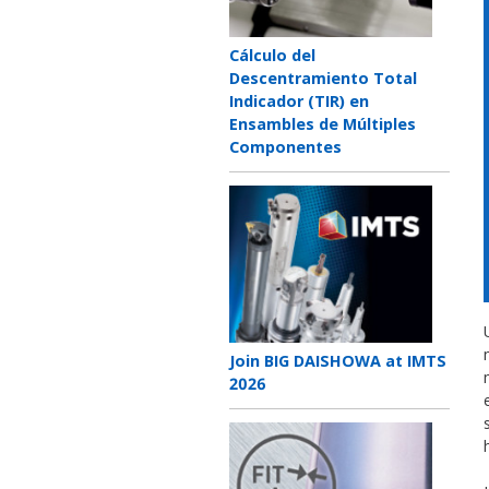
Teaser
Cálculo del
title
Descentramiento Total
Indicador (TIR) en
Ensambles de Múltiples
Componentes
Teaser
image
Teaser
Join BIG DAISHOWA at IMTS
title
2026
Teaser
image