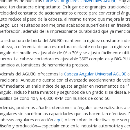
Hablamos de nuestras
Cabezas Angulares Universales AGU30
. Hay 
hace tan duradera e impactante. En lugar de engranajes tradicionale
velocidad constante de accionamiento directo para convertir el ángul
Esto reduce el peso de la cabeza, al mismo tiempo que mejora la tr
juego. Los resultados son mejores acabados superficiales en fresado
perforación, además de la impresionante durabilidad que ya menci
La estructura de brida del AGU30 mantiene la rigidez constante ind
cabeza, a diferencia de una estructura oscilante en la que la rigidez 
ángulo del husillo es ajustable de 0° a 30° y se ajusta fácilmente util
cuerpo. La cabeza cortadora es ajustable 360° completos y BIG-PLU
cambios automáticos de herramienta precisos.
Además del AGU30, ofrecemos la
Cabeza Angular Universal AGU90
c
tradicional. Aunque no cuenta con el avanzado acoplamiento de velo
90° mediante un anillo índice de ajuste angular en incrementos de 1°
ángulo, incluso hasta minutos y segundos de un grado si se desea. 
husillos de cono 40 y a 4,000 RPM con husillos de cono 50.
Además, podemos añadir extensiones o ángulos personalizados a e
angulares sin sacrificar las capacidades que las hacen tan efectivas.
cabezas angulares en acción
aquí
, o leer sobre lo efectivas que son 
diseño y producción—especialmente en la industria automotriz y aer