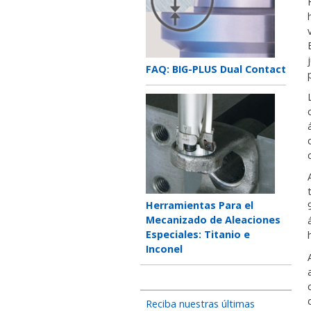
Teaser
FAQ: BIG-PLUS Dual Contact
title
Teaser
image
Teaser
Herramientas Para el
title
Mecanizado de Aleaciones
Especiales: Titanio e
Inconel
Reciba nuestras últimas