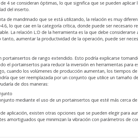
 de 4 se consideran óptimas, lo que significa que se pueden aplicar
dad del inserto.
ta de mandrinado que se está utilizando, la relación es muy diferen
=4.6, lo que cae en la categoría crítica, donde puede ser necesario r
able. La relación L:D de la herramienta es la que debe considerarse
r lo tanto, aumentar la productividad de la operación, puede ser nece
 un portainsertos de rango extendido. Esto podría explicarse toma
 el portainsertos para reducir la inversión en herramientas para es
go, cuando los volúmenes de producción aumentan, los tiempos de c
dría que ser reemplazada por un conjunto que utilice un tamaño 
yudaría de dos maneras:
onjunto
 conjunto mediante el uso de un portainsertos que esté más cerca d
de aplicación, existen otras opciones que se pueden elegir para au
es amortiguados que minimizan la vibración con parámetros de co