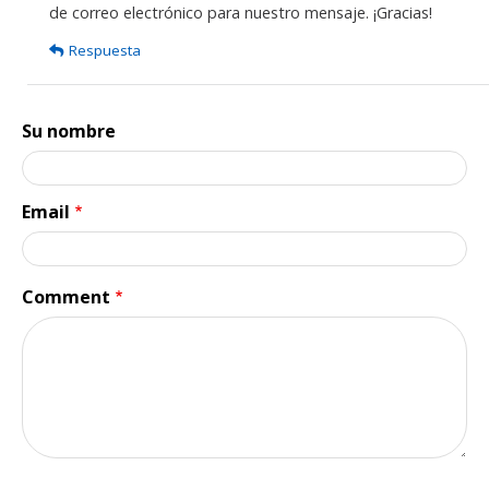
de correo electrónico para nuestro mensaje. ¡Gracias!
que
tal,
Respuesta
me
intereso…
por
Su nombre
David
Molina
Email
Comment