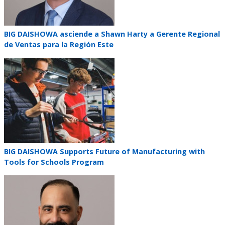
Teaser
BIG DAISHOWA asciende a Shawn Harty a Gerente Regional
title
de Ventas para la Región Este
Teaser
image
Teaser
BIG DAISHOWA Supports Future of Manufacturing with
title
Tools for Schools Program
Teaser
image