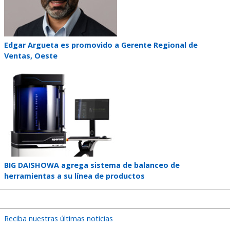
Teaser
Edgar Argueta es promovido a Gerente Regional de
title
Ventas, Oeste
Teaser
image
Teaser
BIG DAISHOWA agrega sistema de balanceo de
title
herramientas a su línea de productos
Reciba nuestras últimas noticias