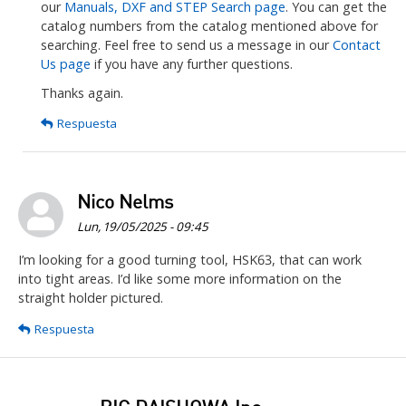
like
our
Manuals, DXF and STEP Search page
. You can get the
some
catalog numbers from the catalog mentioned above for
more…
searching. Feel free to send us a message in our
Contact
Us page
if you have any further questions.
por
Tim
Thanks again.
Whiteside
Respuesta
Nico Nelms
Lun, 19/05/2025 - 09:45
I’m looking for a good turning tool, HSK63, that can work
into tight areas. I’d like some more information on the
straight holder pictured.
Respuesta