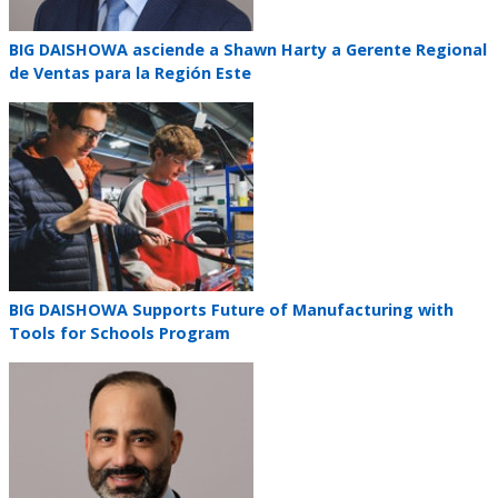
Teaser
BIG DAISHOWA asciende a Shawn Harty a Gerente Regional
title
de Ventas para la Región Este
Teaser
image
Teaser
BIG DAISHOWA Supports Future of Manufacturing with
title
Tools for Schools Program
Teaser
image