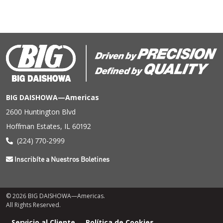
BIG DAISHOWA—Americas
2600 Huntington Blvd
Hoffman Estates, IL 60192
(224) 770-2999
Inscribíte a Nuestros Boletines
© 2026 BIG DAISHOWA—Americas.
All Rights Reserved.
Menú
Servicio al Cliente
Política de Cookies