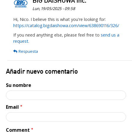
BIG DAISHOWA Inc.
Lun, 19/05/2025 - 09:58
En
Hi, Nico. I believe this is what you're looking for:
https://catalog.bigdaishowa.com/view/638690116/326/
respuesta
a
If you need anything else, please feel free to
send us a
I’m
request
.
looking
Respuesta
for
a
good…
Añadir nuevo comentario
por
Nico
Su nombre
Nelms
Email
Comment