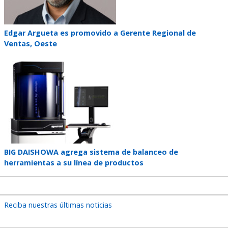
Teaser
Edgar Argueta es promovido a Gerente Regional de
title
Ventas, Oeste
Teaser
image
Teaser
BIG DAISHOWA agrega sistema de balanceo de
title
herramientas a su línea de productos
Reciba nuestras últimas noticias