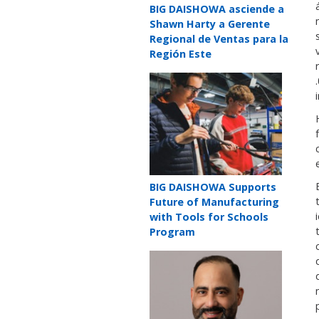
Teaser
BIG DAISHOWA asciende a
title
Shawn Harty a Gerente
Regional de Ventas para la
Región Este
Teaser
image
Teaser
BIG DAISHOWA Supports
title
Future of Manufacturing
with Tools for Schools
Program
Teaser
image