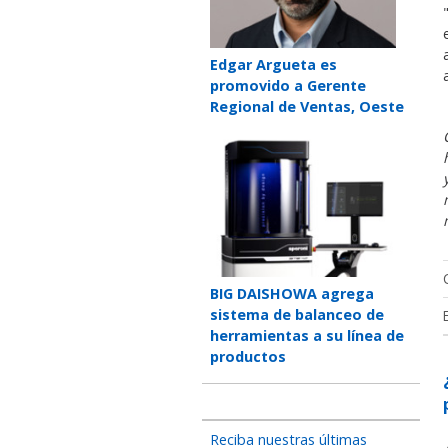
Teaser
Edgar Argueta es
title
promovido a Gerente
Regional de Ventas, Oeste
Teaser
image
Teaser
BIG DAISHOWA agrega
title
sistema de balanceo de
herramientas a su línea de
productos
Reciba nuestras últimas