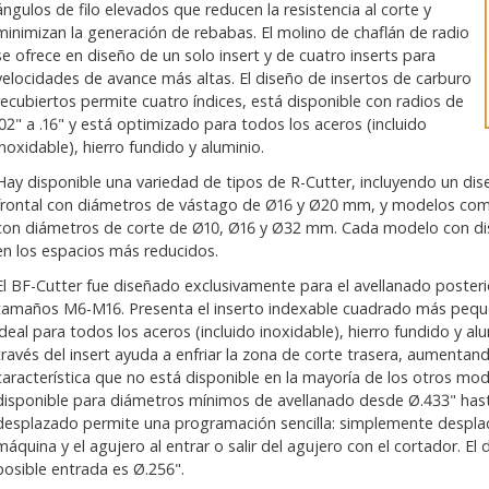
ángulos de filo elevados que reducen la resistencia al corte y
minimizan la generación de rebabas. El molino de chaflán de radio
se ofrece en diseño de un solo insert y de cuatro inserts para
velocidades de avance más altas. El diseño de insertos de carburo
recubiertos permite cuatro índices, está disponible con radios de
.02" a .16" y está optimizado para todos los aceros (incluido
inoxidable), hierro fundido y aluminio.
Hay disponible una variedad de tipos de R-Cutter, incluyendo un dise
frontal con diámetros de vástago de Ø16 y Ø20 mm, y modelos comb
con diámetros de corte de Ø10, Ø16 y Ø32 mm. Cada modelo con dis
en los espacios más reducidos.
El BF-Cutter fue diseñado exclusivamente para el avellanado poster
tamaños M6-M16. Presenta el inserto indexable cuadrado más peque
ideal para todos los aceros (incluido inoxidable), hierro fundido y al
través del insert ayuda a enfriar la zona de corte trasera, aumentando
característica que no está disponible en la mayoría de los otros mo
disponible para diámetros mínimos de avellanado desde Ø.433" hast
desplazado permite una programación sencilla: simplemente desplace 
máquina y el agujero al entrar o salir del agujero con el cortador. E
posible entrada es Ø.256".