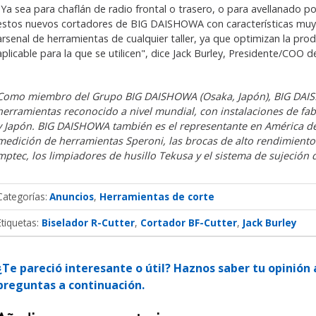
"Ya sea para chaflán de radio frontal o trasero, o para avellanado p
estos nuevos cortadores de BIG DAISHOWA con características muy ú
arsenal de herramientas de cualquier taller, ya que optimizan la pro
aplicable para la que se utilicen", dice Jack Burley, Presidente/C
Como miembro del Grupo BIG DAISHOWA (Osaka, Japón), BIG DAIS
herramientas reconocido a nivel mundial, con instalaciones de fab
y Japón. BIG DAISHOWA también es el representante en América de
medición de herramientas Speroni, las brocas de alto rendimiento
mptec, los limpiadores de husillo Tekusa y el sistema de sujeción
Categorías
Anuncios
Herramientas de corte
Etiquetas:
Biselador R-Cutter
Cortador BF-Cutter
Jack Burley
¿Te pareció interesante o útil? Haznos saber tu opinió
preguntas a continuación.