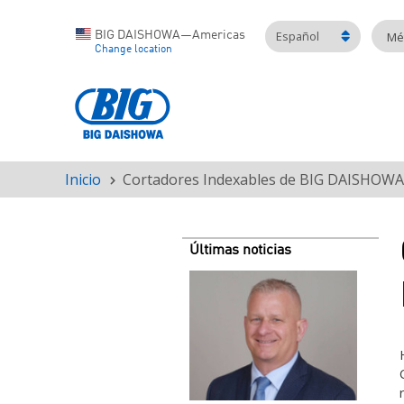
Español
BIG DAISHOWA—Americas
Mét
Change location
Inicio
Cortadores Indexables de BIG DAISHOWA 
Ruta
de
navegación
Últimas noticias
Teaser
image