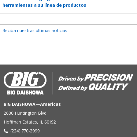
title
herramientas a su línea de productos
Reciba nuestras últimas noticias
BIG DAISHOWA—Americas
2600 Huntington Blvd
Hoffman Estates, IL 60192
(224) 770-2999