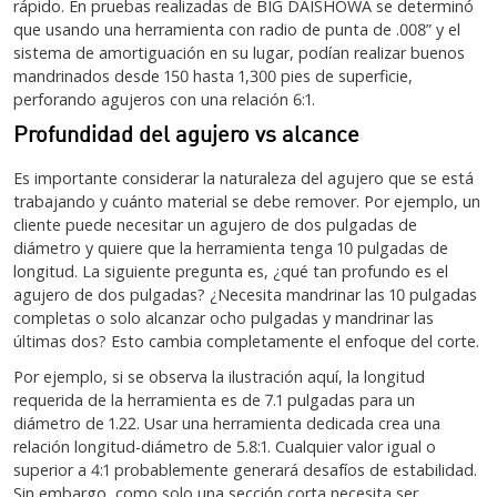
rápido. En pruebas realizadas de BIG DAISHOWA se determinó
que usando una herramienta con radio de punta de .008” y el
sistema de amortiguación en su lugar, podían realizar buenos
mandrinados desde 150 hasta 1,300 pies de superficie,
perforando agujeros con una relación 6:1.
Profundidad del agujero vs alcance
Es importante considerar la naturaleza del agujero que se está
trabajando y cuánto material se debe remover. Por ejemplo, un
cliente puede necesitar un agujero de dos pulgadas de
diámetro y quiere que la herramienta tenga 10 pulgadas de
longitud. La siguiente pregunta es, ¿qué tan profundo es el
agujero de dos pulgadas? ¿Necesita mandrinar las 10 pulgadas
completas o solo alcanzar ocho pulgadas y mandrinar las
últimas dos? Esto cambia completamente el enfoque del corte.
Por ejemplo, si se observa la ilustración aquí, la longitud
requerida de la herramienta es de 7.1 pulgadas para un
diámetro de 1.22. Usar una herramienta dedicada crea una
relación longitud-diámetro de 5.8:1. Cualquier valor igual o
superior a 4:1 probablemente generará desafíos de estabilidad.
Sin embargo, como solo una sección corta necesita ser