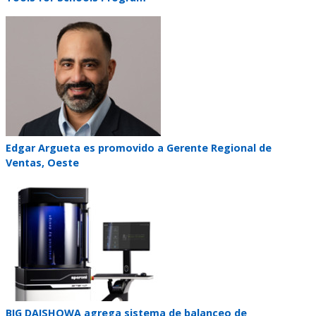
Teaser
image
Teaser
Edgar Argueta es promovido a Gerente Regional de
title
Ventas, Oeste
Teaser
image
Teaser
BIG DAISHOWA agrega sistema de balanceo de