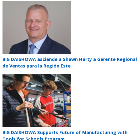
Teaser
image
Teaser
BIG DAISHOWA asciende a Shawn Harty a Gerente Regional
title
de Ventas para la Región Este
Teaser
image
Teaser
BIG DAISHOWA Supports Future of Manufacturing with
title
Tools for Schools Program