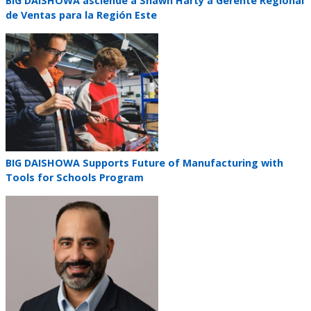
Teaser
BIG DAISHOWA asciende a Shawn Harty a Gerente Regional
title
de Ventas para la Región Este
Teaser
image
Teaser
BIG DAISHOWA Supports Future of Manufacturing with
title
Tools for Schools Program
Teaser
image