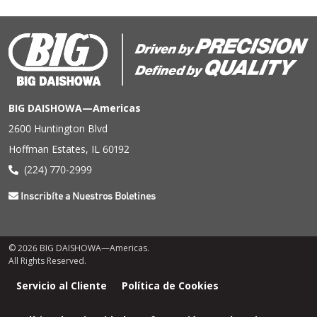
BIG DAISHOWA—Americas
2600 Huntington Blvd
Hoffman Estates, IL 60192
(224) 770-2999
Inscribíte a Nuestros Boletines
© 2026 BIG DAISHOWA—Americas.
All Rights Reserved.
Menú
Servicio al Cliente
Política de Cookies
de
pie