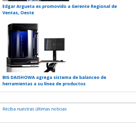
Teaser
Edgar Argueta es promovido a Gerente Regional de
title
Ventas, Oeste
Teaser
image
Teaser
BIG DAISHOWA agrega sistema de balanceo de
title
herramientas a su línea de productos
Reciba nuestras últimas noticias