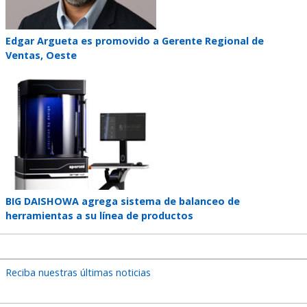
Teaser
Edgar Argueta es promovido a Gerente Regional de
title
Ventas, Oeste
Teaser
image
Teaser
BIG DAISHOWA agrega sistema de balanceo de
title
herramientas a su línea de productos
Reciba nuestras últimas noticias