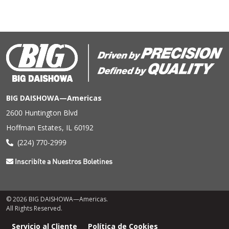
BIG DAISHOWA—Americas
2600 Huntington Blvd
Hoffman Estates, IL 60192
(224) 770-2999
Inscribíte a Nuestros Boletines
© 2026 BIG DAISHOWA—Americas.
All Rights Reserved.
Menú
Servicio al Cliente
Política de Cookies