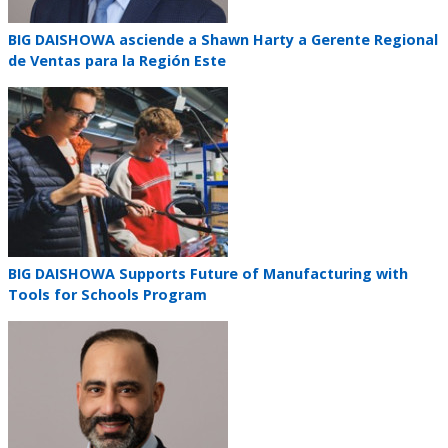
Teaser
BIG DAISHOWA asciende a Shawn Harty a Gerente Regional
title
de Ventas para la Región Este
Teaser
image
Teaser
BIG DAISHOWA Supports Future of Manufacturing with
title
Tools for Schools Program
Teaser
image