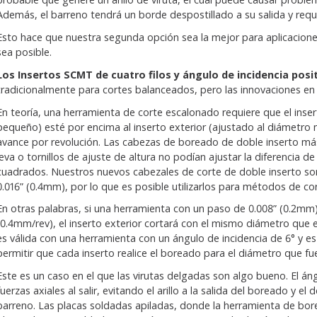
Además, el barreno tendrá un borde despostillado a su salida y requer
Esto hace que nuestra segunda opción sea la mejor para aplicacio
sea posible.
Los Insertos SCMT de cuatro filos y ángulo de incidencia posit
tradicionalmente para cortes balanceados, pero las innovaciones e
En teoría, una herramienta de corte escalonado requiere que el inser
pequeño) esté por encima al inserto exterior (ajustado al diámetro 
avance por revolución. Las cabezas de boreado de doble inserto más
leva o tornillos de ajuste de altura no podían ajustar la diferencia de
cuadrados. Nuestros nuevos cabezales de corte de doble inserto son
0.016” (0.4mm), por lo que es posible utilizarlos para métodos de co
En otras palabras, si una herramienta con un paso de 0.008” (0.2mm
(0.4mm/rev), el inserto exterior cortará con el mismo diámetro que el 
es válida con una herramienta con un ángulo de incidencia de 6° y 
permitir que cada inserto realice el boreado para el diámetro que fu
Este es un caso en el que las virutas delgadas son algo bueno. El áng
fuerzas axiales al salir, evitando el arillo a la salida del boreado y el 
barreno. Las placas soldadas apiladas, donde la herramienta de bore