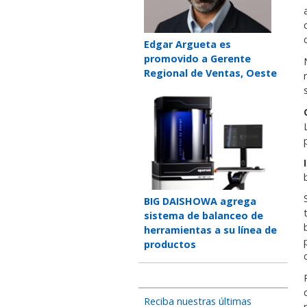
Teaser
Edgar Argueta es
title
promovido a Gerente
Regional de Ventas, Oeste
Teaser
image
Teaser
BIG DAISHOWA agrega
title
sistema de balanceo de
herramientas a su línea de
productos
Reciba nuestras últimas