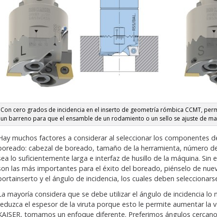
Con cero grados de incidencia en el inserto de geometría rómbica CCMT, per
un barreno para que el ensamble de un rodamiento o un sello se ajuste de ma
Hay muchos factores a considerar al seleccionar los componentes 
boreado: cabezal de boreado, tamaño de la herramienta, número de
sea lo suficientemente larga e interfaz de husillo de la máquina. Sin
son las más importantes para el éxito del boreado, piénselo de nue
portainserto y el ángulo de incidencia, los cuales deben seleccionarse
La mayoría considera que se debe utilizar el ángulo de incidencia l
reduzca el espesor de la viruta porque esto le permite aumentar la v
KAISER, tomamos un enfoque diferente. Preferimos ángulos cercanos