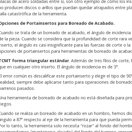
placas de acero soldadas entre sí, son otro ejemplo de cómo los in
no producen discos o arillos que puedan quedar atrapados entre pla
falla catastrófica de la herramienta.
Opciones de Portainsertos para Boreado de Acabado.
Cuando se trata de un boreado de acabado, el ángulo de incidencia 
de la pieza. Cuando se considera que la profundidad de corte rara ve
inserto, el ángulo es casi insignificante para las fuerzas de corte o l
opciones de portainsertos para herramientas de boreado de acaba
TCMT forma triangular estándar
. Además de tres filos de corte
que en cualquier otro inserto. El ángulo de incidencia es de 3°.
El error común es descalificar este portainserto y elegir el tipo de 9
realidad, siempre debe aplicarse tanto para operaciones de borea
barrenos pasados.
Una herramienta de boreado de acabado no está diseñada para pro
ciegos.
Cuando se realiza un boreado de acabado en un hombro, hemos dis
ángulo a 87° respecto al eje de la herramienta para que pueda perm
Por lo tanto, la herramienta solo necesita "rozar" al fondo del hombr
recomendamos "mantenerse alejado" del fondo del barreno aproxi