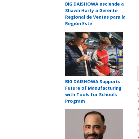
Teaser
BIG DAISHOWA asciende a
title
Shawn Harty a Gerente
Regional de Ventas para la
Región Este
Teaser
image
Teaser
BIG DAISHOWA Supports
title
Future of Manufacturing
with Tools for Schools
Program
Teaser
image