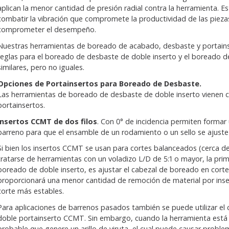
aplican la menor cantidad de presión radial contra la herramienta. 
combatir la vibración que compromete la productividad de las piezas y
comprometer el desempeño.
Nuestras herramientas de boreado de acabado, desbaste y portains
reglas para el boreado de desbaste de doble inserto y el boreado d
similares, pero no iguales.
Opciones de Portainsertos para Boreado de Desbaste.
Las herramientas de boreado de desbaste de doble inserto vienen 
portainsertos.
Insertos CCMT de dos filos
. Con 0° de incidencia permiten formar
barreno para que el ensamble de un rodamiento o un sello se ajuste
Si bien los insertos CCMT se usan para cortes balanceados (cerca del
tratarse de herramientas con un voladizo L/D de 5:1 o mayor, la pri
boreado de doble inserto, es ajustar el cabezal de boreado en cort
proporcionará una menor cantidad de remoción de material por inser
corte más estables.
Para aplicaciones de barrenos pasados también se puede utilizar e
doble portainserto CCMT. Sin embargo, cuando la herramienta está c
probable que genere un arillo de viruta, el cual puede causar problem