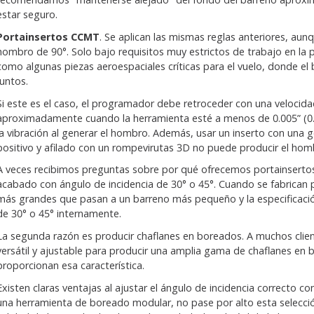
estar seguro.
Portainsertos CCMT
. Se aplican las mismas reglas anteriores, au
hombro de 90°. Solo bajo requisitos muy estrictos de trabajo en la 
como algunas piezas aeroespaciales críticas para el vuelo, donde el
juntos.
Si este es el caso, el programador debe retroceder con una velocid
aproximadamente cuando la herramienta esté a menos de 0.005” (0
la vibración al generar el hombro. Además, usar un inserto con una 
positivo y afilado con un rompevirutas 3D no puede producir el hom
A veces recibimos preguntas sobre por qué ofrecemos portainserto
acabado con ángulo de incidencia de 30° o 45°. Cuando se fabrican
más grandes que pasan a un barreno más pequeño y la especificación
de 30° o 45° internamente.
La segunda razón es producir chaflanes en boreados. A muchos clien
versátil y ajustable para producir una amplia gama de chaflanes en 
proporcionan esa característica.
Existen claras ventajas al ajustar el ángulo de incidencia correcto co
una herramienta de boreado modular, no pase por alto esta selecció