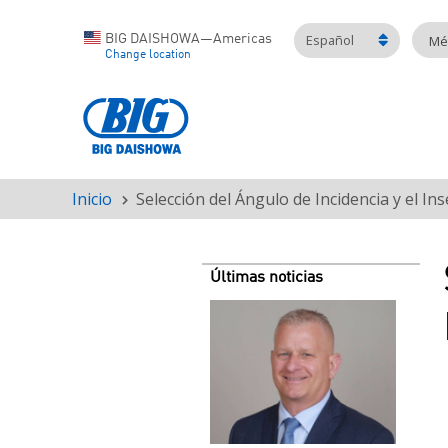
Español
BIG DAISHOWA—Americas
Mét
Change location
Inicio
Selección del Ángulo de Incidencia y el I
Ruta
de
navegación
Últimas noticias
Teaser
image