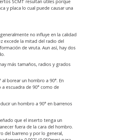
sertos SCMT resultan útiles porque
ca y placa lo cual puede causar una
generalmente no influye en la calidad
z excede la mitad del radio del
a formación de viruta. Aun así, hay dos
do.
, hay más tamaños, radios y grados
0° al borear un hombro a 90°. En
do a escuadra de 90° como de
ducir un hombro a 90° en barrenos
eñado que el inserto tenga un
anecer fuera de la cara del hombro.
o del barreno y por lo general,
madamente 0.002” (0.050mm) para