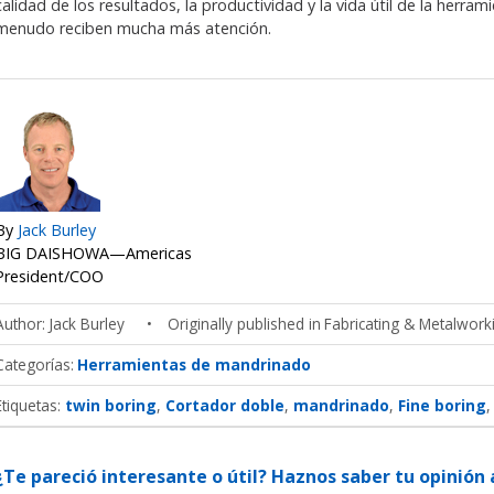
calidad de los resultados, la productividad y la vida útil de la herr
menudo reciben mucha más atención.
By
Jack Burley
BIG DAISHOWA—Americas
President/COO
Author
Jack Burley
Originally published in
Fabricating & Metalwork
Categorías
Herramientas de mandrinado
Etiquetas:
twin boring
Cortador doble
mandrinado
Fine boring
¿Te pareció interesante o útil? Haznos saber tu opinió