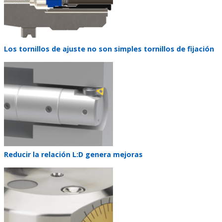
Teaser
Los tornillos de ajuste no son simples tornillos de fijación
title
Teaser
image
Teaser
Reducir la relación L:D genera mejoras
title
Teaser
image