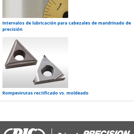
Teaser
Intervalos de lubricación para cabezales de mandrinado de
title
precisión
Teaser
image
Teaser
Rompevirutas rectificado vs. moldeado
title