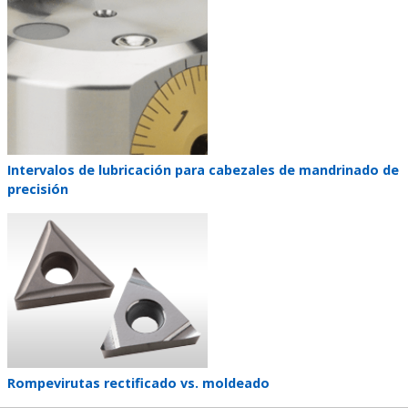
Teaser
image
Teaser
Intervalos de lubricación para cabezales de mandrinado de
title
precisión
Teaser
image
Teaser
Rompevirutas rectificado vs. moldeado
title