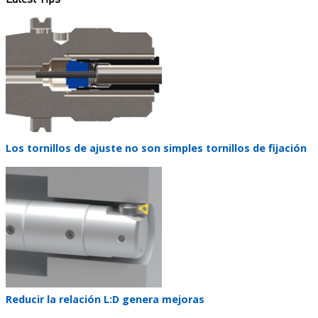
Teaser
image
Teaser
Los tornillos de ajuste no son simples tornillos de fijación
title
Teaser
image
Teaser
Reducir la relación L:D genera mejoras
title