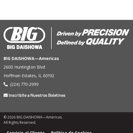
BIG DAISHOWA—Americas
2600 Huntington Blvd
Hoffman Estates, IL 60192
(224) 770-2999
Inscribíte a Nuestros Boletines
© 2026 BIG DAISHOWA—Americas.
All Rights Reserved.
Menú
Servicio al Cliente
Política de Cookies