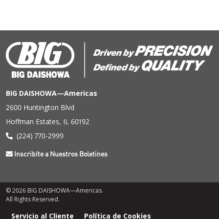
BIG DAISHOWA—Americas
2600 Huntington Blvd
Hoffman Estates, IL 60192
(224) 770-2999
Inscribíte a Nuestros Boletines
© 2026 BIG DAISHOWA—Americas.
All Rights Reserved.
Menú
Servicio al Cliente
Política de Cookies