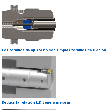
Teaser
image
Teaser
Los tornillos de ajuste no son simples tornillos de fijación
title
Teaser
image
Teaser
Reducir la relación L:D genera mejoras
title