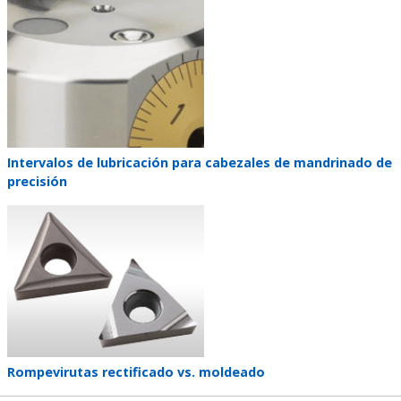
Teaser
image
Teaser
Intervalos de lubricación para cabezales de mandrinado de
title
precisión
Teaser
image
Teaser
Rompevirutas rectificado vs. moldeado
title