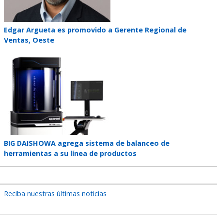
Teaser
Edgar Argueta es promovido a Gerente Regional de
title
Ventas, Oeste
Teaser
image
Teaser
BIG DAISHOWA agrega sistema de balanceo de
title
herramientas a su línea de productos
Reciba nuestras últimas noticias