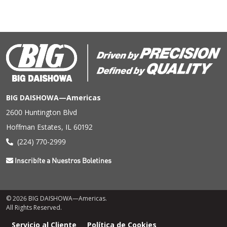
BIG DAISHOWA—Americas
2600 Huntington Blvd
Hoffman Estates, IL 60192
(224) 770-2999
Inscribíte a Nuestros Boletines
© 2026 BIG DAISHOWA—Americas.
All Rights Reserved.
Menú
Servicio al Cliente
Política de Cookies