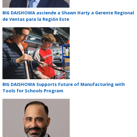
Teaser
BIG DAISHOWA asciende a Shawn Harty a Gerente Regional
title
de Ventas para la Región Este
Teaser
image
Teaser
BIG DAISHOWA Supports Future of Manufacturing with
title
Tools for Schools Program
Teaser
image