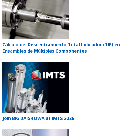
Teaser
Cálculo del Descentramiento Total Indicador (TIR) en
title
Ensambles de Múltiples Componentes
Teaser
image
Teaser
Join BIG DAISHOWA at IMTS 2026
title
Teaser