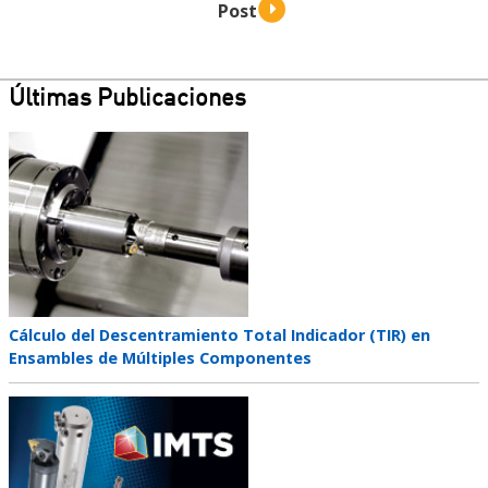
Últimas Publicaciones
Teaser
image
Teaser
Cálculo del Descentramiento Total Indicador (TIR) en
title
Ensambles de Múltiples Componentes
Teaser
image