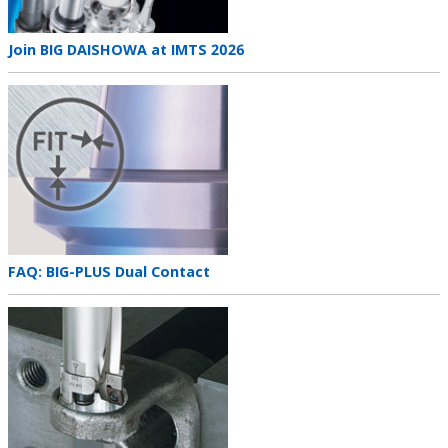
Teaser
Join BIG DAISHOWA at IMTS 2026
title
Teaser
image
Teaser
FAQ: BIG-PLUS Dual Contact
title
Teaser
image