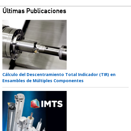
Últimas Publicaciones
Teaser
image
Teaser
Cálculo del Descentramiento Total Indicador (TIR) en
title
Ensambles de Múltiples Componentes
Teaser
image