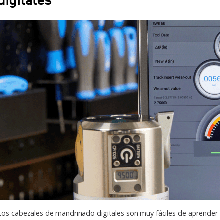
digitales
Los cabezales de mandrinado digitales son muy fáciles de aprender 