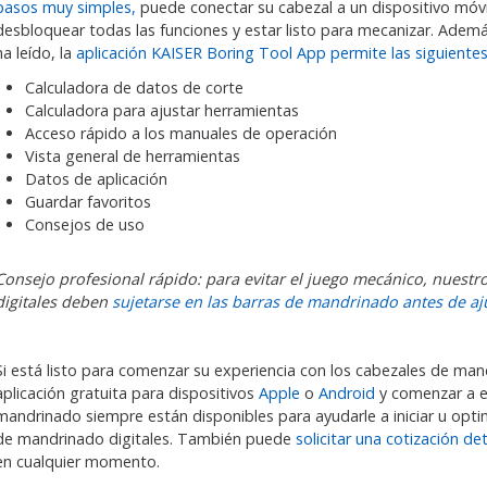
pasos muy simples,
puede conectar su cabezal a un dispositivo móvi
desbloquear todas las funciones y estar listo para mecanizar. Ademá
ha leído, la
aplicación KAISER Boring Tool App permite las siguientes
Calculadora de datos de corte
Calculadora para ajustar herramientas
Acceso rápido a los manuales de operación
Vista general de herramientas
Datos de aplicación
Guardar favoritos
Consejos de uso
Consejo profesional rápido: para evitar el juego mecánico, nuest
digitales deben
sujetarse en las barras de mandrinado antes de aju
Si está listo para comenzar su experiencia con los cabezales de man
aplicación gratuita para dispositivos
Apple
o
Android
y comenzar a e
mandrinado siempre están disponibles para ayudarle a iniciar u opt
de mandrinado digitales. También puede
solicitar una cotización de
en cualquier momento.