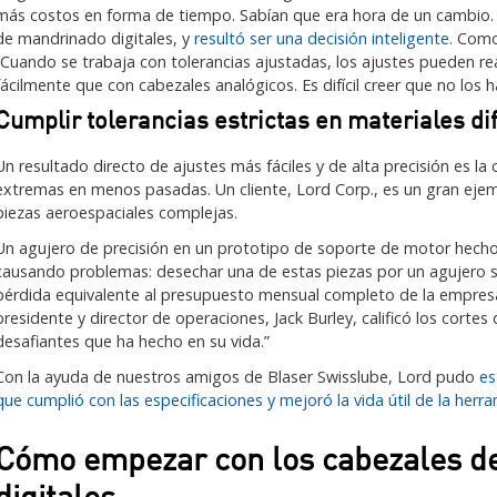
más costos en forma de tiempo. Sabían que era hora de un cambio. L
de mandrinado digitales, y
resultó ser una decisión inteligente.
Como 
“Cuando se trabaja con tolerancias ajustadas, los ajustes pueden r
fácilmente que con cabezales analógicos. Es difícil creer que no los 
Cumplir tolerancias estrictas en materiales dif
Un resultado directo de ajustes más fáciles y de alta precisión es la
extremas en menos pasadas. Un cliente, Lord Corp., es un gran ejem
piezas aeroespaciales complejas.
Un agujero de precisión en un prototipo de soporte de motor hecho
causando problemas: desechar una de estas piezas por un agujero
pérdida equivalente al presupuesto mensual completo de la empresa
presidente y director de operaciones, Jack Burley, calificó los cort
desafiantes que ha hecho en su vida.”
Con la ayuda de nuestros amigos de Blaser Swisslube, Lord pudo
es
que cumplió con las especificaciones y mejoró la vida útil de la herra
Cómo empezar con los cabezales d