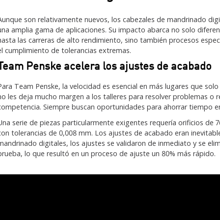
Aunque son relativamente nuevos, los cabezales de mandrinado digi
una amplia gama de aplicaciones. Su impacto abarca no solo diferen
hasta las carreras de alto rendimiento, sino también procesos especí
el cumplimiento de tolerancias extremas.
Team Penske acelera los ajustes de acabado
Para Team Penske, la velocidad es esencial en más lugares que solo e
no les deja mucho margen a los talleres para resolver problemas o rea
competencia. Siempre buscan oportunidades para ahorrar tiempo en
Una serie de piezas particularmente exigentes requería orificios d
con tolerancias de 0,008 mm. Los ajustes de acabado eran inevitable
mandrinado digitales, los ajustes se validaron de inmediato y se eli
prueba, lo que resultó en un proceso de ajuste un 80% más rápido.