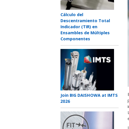
Teaser
Cálculo del
title
Descentramiento Total
Indicador (TIR) en
Ensambles de Múltiples
Componentes
Teaser
image
Teaser
Join BIG DAISHOWA at IMTS
title
2026
Teaser
image