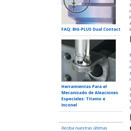
Teaser
FAQ: BIG-PLUS Dual Contact
title
Teaser
image
Teaser
Herramientas Para el
title
Mecanizado de Aleaciones
Especiales: Titanio e
Inconel
Reciba nuestras últimas