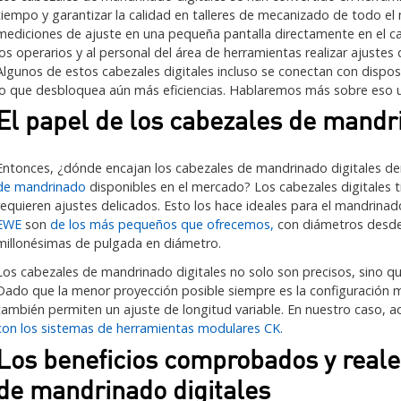
tiempo y garantizar la calidad en talleres de mecanizado de todo e
mediciones de ajuste en una pequeña pantalla directamente en el ca
los operarios y al personal del área de herramientas realizar ajuste
Algunos de estos cabezales digitales incluso se conectan con dispo
lo que desbloquea aún más eficiencias. Hablaremos más sobre eso
El papel de los cabezales de mandr
Entonces, ¿dónde encajan los cabezales de mandrinado digitales de
de mandrinado
disponibles en el mercado? Los cabezales digitales
requieren ajustes delicados. Esto los hace ideales para el mandrinad
EWE
son
de los más pequeños que ofrecemos,
con diámetros desde 
millonésimas de pulgada en diámetro.
Los cabezales de mandrinado digitales no solo son precisos, sino que
Dado que la menor proyección posible siempre es la configuración 
también permiten un ajuste de longitud variable. En nuestro caso,
con los sistemas de herramientas modulares CK.
Los beneficios comprobados y reale
de mandrinado digitales