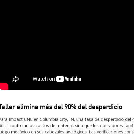
Taller elimina más del 90% del desperdicio
Para Impact CNC en Columbia City, IN, una tasa de desperdicio del 4
difícil controlar los costos de material, sino que los operadores t
juego mecánico en sus cabezales analógicos. Las verificaciones con