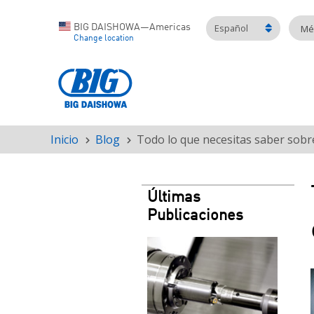
Español
BIG DAISHOWA—Americas
Mét
Change location
Inicio
Blog
Todo lo que necesitas saber sobre
Ruta
de
navegación
Últimas
Publicaciones
Teaser
image