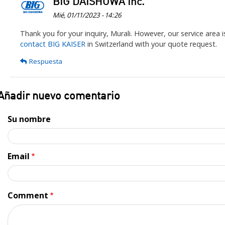
BIG DAISHOWA Inc.
Mié, 01/11/2023 - 14:26
En
Thank you for your inquiry, Murali. However, our service area
contact BIG KAISER
in Switzerland with your quote request.
respuesta
a
Respuesta
Hi,
Please
quote
Añadir nuevo comentario
for
the…
Su nombre
por
Murali
Krishna
Email
Putti
Comment