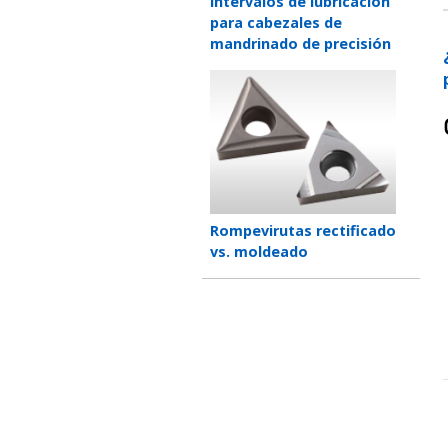
Teaser
Intervalos de lubricación
title
para cabezales de
mandrinado de precisión
Teaser
image
Teaser
Rompevirutas rectificado
title
vs. moldeado