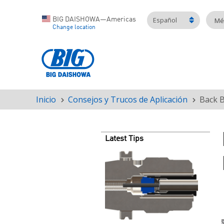
Español
BIG DAISHOWA—Americas
Mét
Change location
Inicio
Consejos y Trucos de Aplicación
Back B
Ruta
de
navegación
Latest Tips
Teaser
image