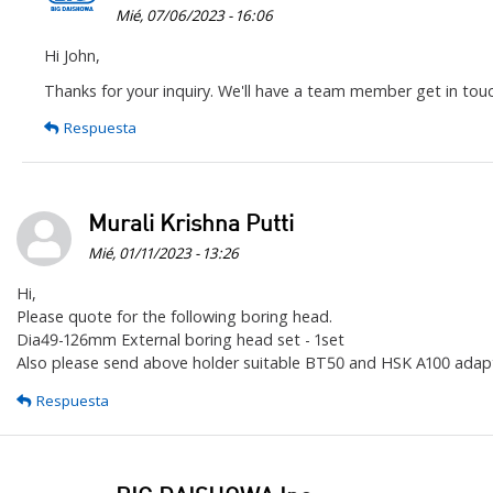
Mié, 07/06/2023 - 16:06
En
Hi John,
respuesta
Thanks for your inquiry. We'll have a team member get in touc
a
Respuesta
Hello,
can
you
quote
Murali Krishna Putti
for
Mié, 01/11/2023 - 13:26
me…
por
Hi,
Please quote for the following boring head.
JOHN
Dia49-126mm External boring head set - 1set
HO
Also please send above holder suitable BT50 and HSK A100 adap
Respuesta