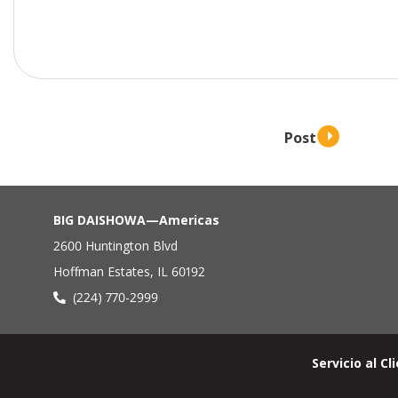
BIG DAISHOWA—Americas
2600 Huntington Blvd
Hoffman Estates, IL 60192
(224) 770-2999
Menú
Servicio al Cl
de