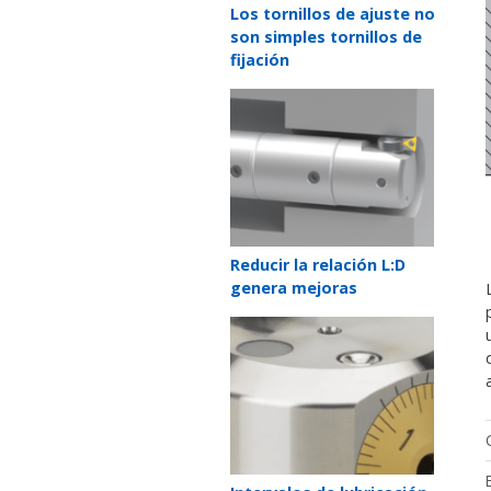
Teaser
Los tornillos de ajuste no
title
son simples tornillos de
fijación
Teaser
image
Teaser
Reducir la relación L:D
title
genera mejoras
Teaser
image