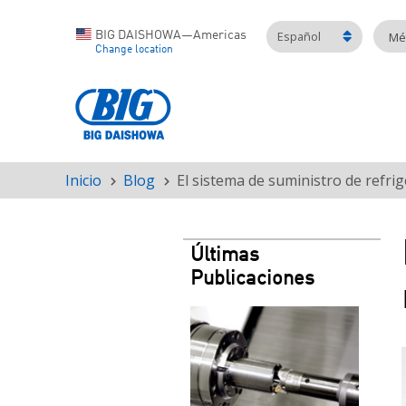
Español
BIG DAISHOWA—Americas
Mét
Change location
Inicio
Blog
El sistema de suministro de refr
Ruta
de
navegación
Últimas
Publicaciones
Teaser
image