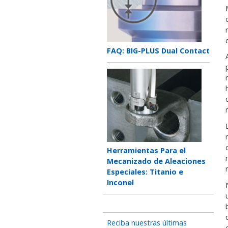
Teaser
FAQ: BIG-PLUS Dual Contact
title
Teaser
image
Teaser
Herramientas Para el
title
Mecanizado de Aleaciones
Especiales: Titanio e
Inconel
Reciba nuestras últimas