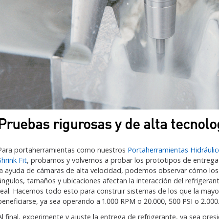
Pruebas rigurosas y de alta tecnolo
Para portaherramientas como nuestros
Portaherramientas Hidráuli
Shrink Fit
, probamos y volvemos a probar los prototipos de entrega 
la ayuda de cámaras de alta velocidad, podemos observar cómo los or
ángulos, tamaños y ubicaciones afectan la interacción del refrigerante
real. Hacemos todo esto para construir sistemas de los que la mayo
beneficiarse, ya sea operando a 1.000 RPM o 20.000, 500 PSI o 2.000
Al final, experimente y ajuste la entrega de refrigerante, ya sea pre