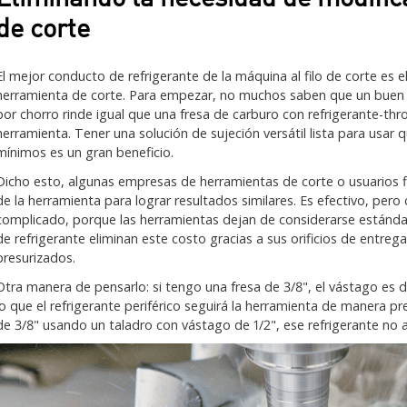
de corte
El mejor conducto de refrigerante de la máquina al filo de corte es e
herramienta de corte. Para empezar, no muchos saben que un buen 
por chorro rinde igual que una fresa de carburo con refrigerante-thr
herramienta. Tener una solución de sujeción versátil lista para usar
mínimos es un gran beneficio.
Dicho esto, algunas empresas de herramientas de corte o usuarios fi
de la herramienta para lograr resultados similares. Es efectivo, pero
complicado, porque las herramientas dejan de considerarse estánda
de refrigerante eliminan este costo gracias a sus orificios de entreg
presurizados.
Otra manera de pensarlo: si tengo una fresa de 3/8", el vástago es de 
lo que el refrigerante periférico seguirá la herramienta de manera pr
de 3/8" usando un taladro con vástago de 1/2", ese refrigerante no al