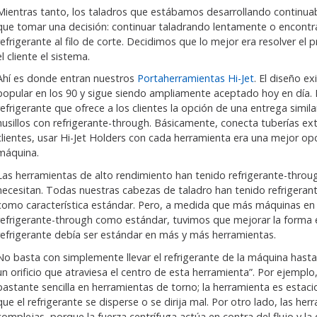
Mientras tanto, los taladros que estábamos desarrollando continuab
que tomar una decisión: continuar taladrando lentamente o encontr
refrigerante al filo de corte. Decidimos que lo mejor era resolver el
el cliente el sistema.
Ahí es donde entran nuestros
Portaherramientas Hi-Jet
. El diseño e
popular en los 90 y sigue siendo ampliamente aceptado hoy en día. E
refrigerante que ofrece a los clientes la opción de una entrega similar 
husillos con refrigerante-through. Básicamente, conecta tuberías ex
clientes, usar Hi-Jet Holders con cada herramienta era una mejor o
máquina.
Las herramientas de alto rendimiento han tenido refrigerante-throug
necesitan. Todas nuestras cabezas de taladro han tenido refrigerant
como característica estándar. Pero, a medida que más máquinas en l
refrigerante-through como estándar, tuvimos que mejorar la forma 
refrigerante debía ser estándar en más y más herramientas.
No basta con simplemente llevar el refrigerante de la máquina hasta 
un orificio que atraviesa el centro de esta herramienta”. Por ejemplo,
bastante sencilla en herramientas de torno; la herramienta es estac
que el refrigerante se disperse o se dirija mal. Por otro lado, las h
complejas, porque la fuerza centrífuga actúa en contra del flujo y la d