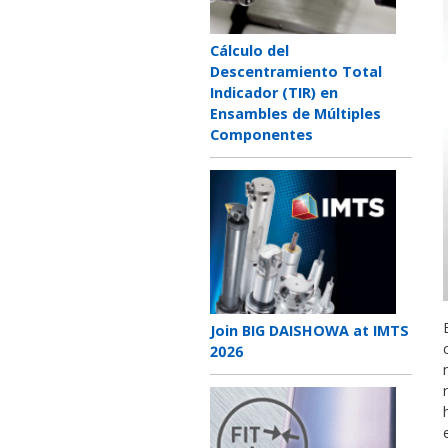
Teaser
Cálculo del
title
Descentramiento Total
Indicador (TIR) en
Ensambles de Múltiples
Componentes
Teaser
image
Teaser
Join BIG DAISHOWA at IMTS
title
2026
Teaser
image