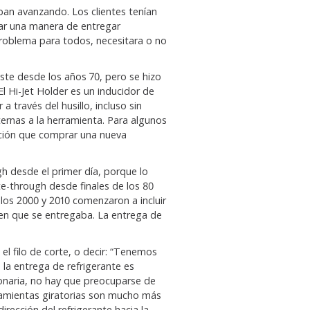
an avanzando. Los clientes tenían
ar una manera de entregar
 problema para todos, necesitara o no
xiste desde los años 70, pero se hizo
l Hi-Jet Holder es un inducidor de
a través del husillo, incluso sin
ternas a la herramienta. Para algunos
pción que comprar una nueva
h desde el primer día, porque lo
e-through desde finales de los 80
os 2000 y 2010 comenzaron a incluir
en que se entregaba. La entrega de
el filo de corte, o decir: “Tenemos
 la entrega de refrigerante es
ionaria, no hay que preocuparse de
erramientas giratorias son mucho más
irección del refrigerante hacia la