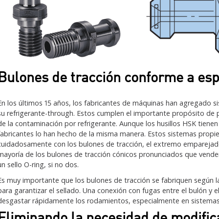
Bulones de tracción conforme a esp
En los últimos 15 años, los fabricantes de máquinas han agregado s
su refrigerante-through. Estos cumplen el importante propósito de p
de la contaminación por refrigerante. Aunque los husillos HSK tienen
fabricantes lo han hecho de la misma manera. Estos sistemas propie
cuidadosamente con los bulones de tracción, el extremo emparejado
mayoría de los bulones de tracción cónicos pronunciados que vend
un sello O-ring, si no dos.
Es muy importante que los bulones de tracción se fabriquen según la
para garantizar el sellado. Una conexión con fugas entre el bulón y e
desgastar rápidamente los rodamientos, especialmente en sistemas d
Eliminando la necesidad de modific