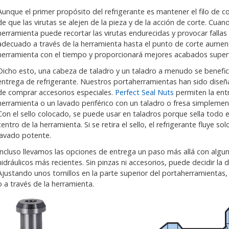
Aunque el primer propósito del refrigerante es mantener el filo de co
de que las virutas se alejen de la pieza y de la acción de corte. Cuand
herramienta puede recortar las virutas endurecidas y provocar fallas
adecuado a través de la herramienta hasta el punto de corte aumenta
herramienta con el tiempo y proporcionará mejores acabados superf
Dicho esto, una cabeza de taladro y un taladro a menudo se benefi
entrega de refrigerante. Nuestros portaherramientas han sido dise
de comprar accesorios especiales.
Perfect Seal Nuts
permiten la entr
herramienta o un lavado periférico con un taladro o fresa simplemen
Con el sello colocado, se puede usar en taladros porque sella todo el f
centro de la herramienta. Si se retira el sello, el refrigerante fluye so
lavado potente.
Incluso llevamos las opciones de entrega un paso más allá con alg
hidráulicos más recientes. Sin pinzas ni accesorios, puede decidir la di
Ajustando unos tornillos en la parte superior del portaherramientas, pu
o a través de la herramienta.