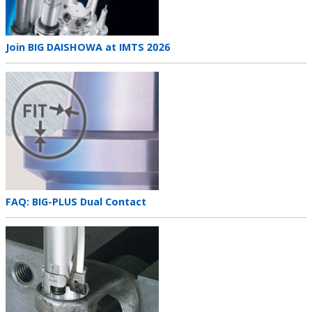
Teaser
Join BIG DAISHOWA at IMTS 2026
title
Teaser
image
Teaser
FAQ: BIG-PLUS Dual Contact
title
Teaser
image