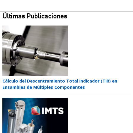
Últimas Publicaciones
Teaser
image
Teaser
Cálculo del Descentramiento Total Indicador (TIR) en
title
Ensambles de Múltiples Componentes
Teaser
image